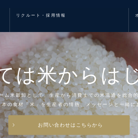
リクルート・採用情報
ては
米からは
ーム米穀卸として、
生産から消費までの米流通を総合
日本の食材「米」を
生産者の情熱、メッセージと一緒に
お問い合わせはこちらから