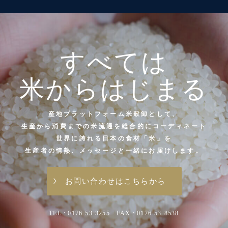
すべては
米からはじまる
産地プラットフォーム米穀卸として、
生産から消費までの米流通を総合的にコーディネート
世界に誇れる日本の食材「米」を
生産者の情熱、メッセージと一緒にお届けします。
お問い合わせはこちらから
TEL : 0176-53-3255 FAX : 0176-53-8538