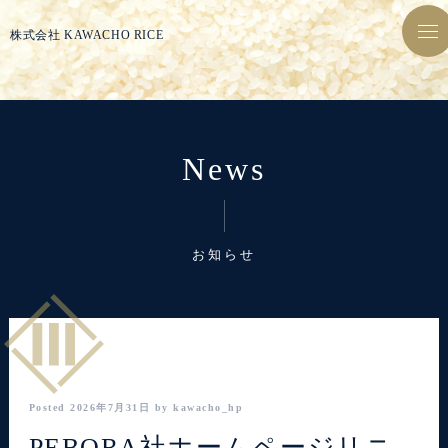
株式会社 KAWACHO RICE
tog
nav
News
お知らせ
Posted
2026年7月31日
by
kawacho_hp
PEBORA社ホームページリニ