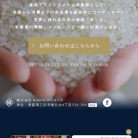
産地プラットフォーム米穀卸として、
生産から消費までの米流通を総合的にコーディネート
世界に誇れる日本の食材「米」を
生産者の情熱、メッセージと一緒にお届けします。
お問い合わせはこちらから
TEL : 0176-53-3255 FAX : 0176-53-8538
株式会社 KAWACHO RICE
本社：
青森県三沢市春日台4丁目154-264
map